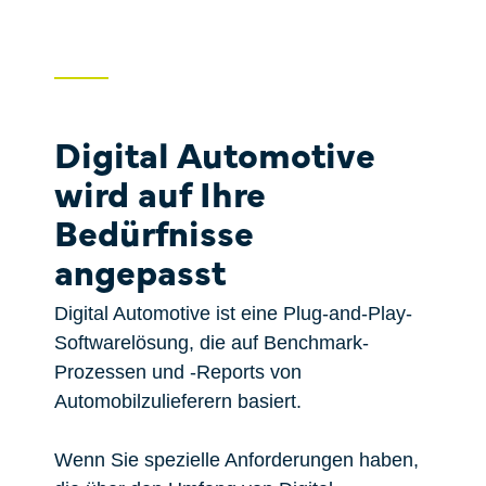
Price
Fallstudien
One-Time Payments
Sales Check
Customer
Digital Automotive
Systemvergleich
Goals
wird auf Ihre
FAQ
Task
Bedürfnisse
angepasst
Digital Automotive ist eine Plug-and-Play-
Softwarelösung, die auf Benchmark-
Prozessen und -Reports von
Automobilzulieferern basiert.
Wenn Sie spezielle Anforderungen haben,