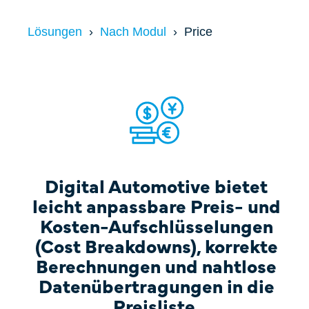
Price
Fallstudien
Lösungen
Nach Modul
Price
One-Time Payments
Sales Check
Customer
Systemvergleich
Goals
FAQ
Task
Digital Automotive bietet
leicht anpassbare Preis- und
Kosten-Aufschlüsselungen
(Cost Breakdowns), korrekte
Berechnungen und nahtlose
Datenübertragungen in die
Preisliste.