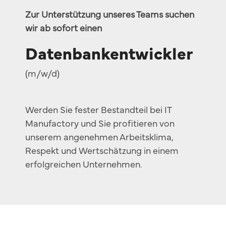
Sales Success Blog
Zur Unterstützung unseres Teams suchen
Price
wir ab sofort einen
Sales Check
One-Time Payments
Datenbankentwickler
Systemvergleich
Customer
(m/w/d)
FAQ
Goals
Werden Sie fester Bestandteil bei IT
Task
Manufactory und Sie profitieren von
unserem angenehmen Arbeitsklima,
Respekt und Wertschätzung in einem
erfolgreichen Unternehmen.