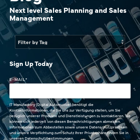
Sales Success Blog
Next level Sales Planning and Sales
Price
Management
Sales Check
One-Time Payments
Systemvergleich
Customer
FAQ
Goals
Sign Up Today
Task
E-MAIL
*
IT Manufactory (Digital Automotive) benötigt die
Kontaktinformationen, die Sie uns zur Verfügung stellen, um Sie
bezüglich unserer Produkte und Dienstleistungen zu kontaktieren. Sie
können sich jederzeit von diesen Benachrichtigungen abmelden.
Informationen zum Abbestellen sowie unsere Datenschutzpraktiken
und unsere Verpflichtung zum Schutz Ihrer Privatsphäre finden Sie in
unseren Datenschutzbestimmungen.