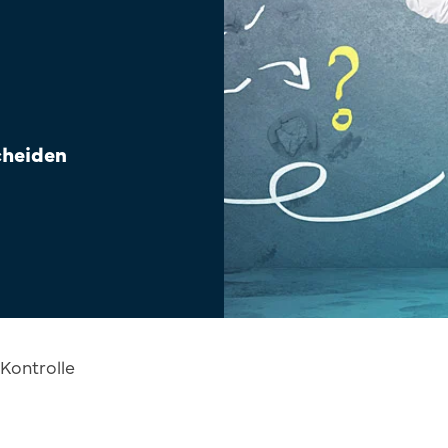
Sales Success Blog
Sales Check
cheiden
Systemvergleich
FAQ
 Kontrolle