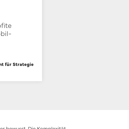
fite
bil-
t für Strategie
ger bewusst. Die Komplexität