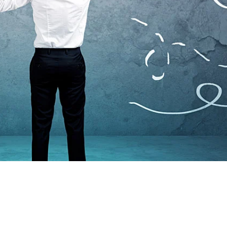
Price
One-Time Payments
Customer
Goals
Task