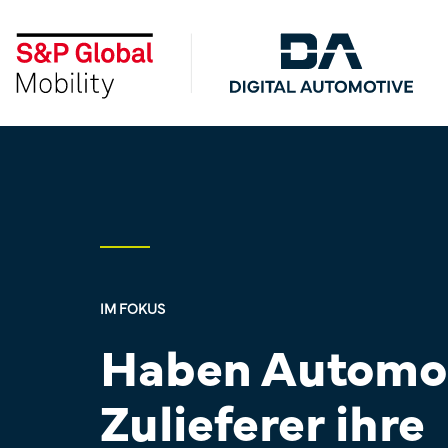
Skip
to
the
main
content.
IM FOKUS
Haben Automo
Zulieferer ihre