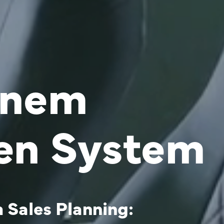
inem
ten System
m Sales Planning: