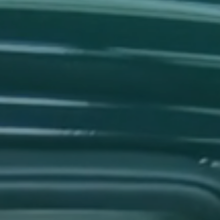
Price
One-Time Payments
Customer
Goals
Task