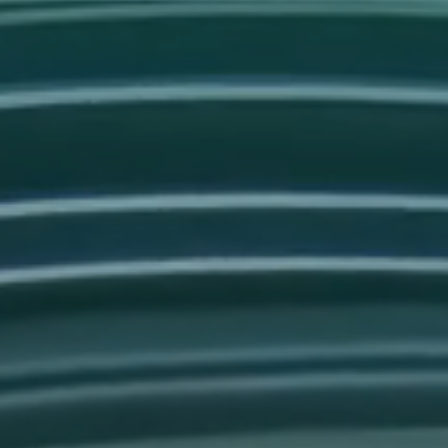
Sales Success Blog
Fallstudien
Sales Check
Systemvergleich
FAQ