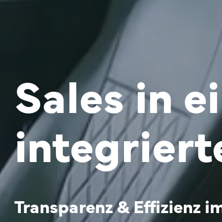
Sales
in e
integrier
Transparenz & Effizienz i