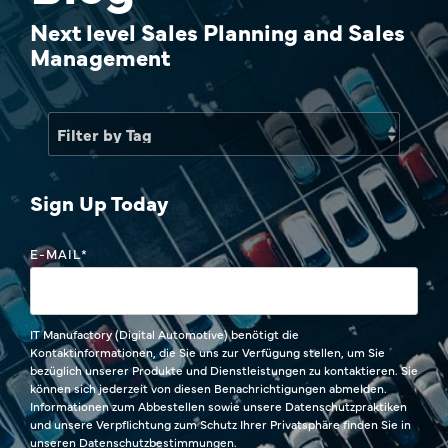
Sales Success Blog
Next level Sales Planning and Sales
Price
Management
Sales Check
One-Time Payments
Systemvergleich
Customer
FAQ
Goals
Sign Up Today
Task
E-MAIL
*
IT Manufactory (Digital Automotive) benötigt die
Kontaktinformationen, die Sie uns zur Verfügung stellen, um Sie
bezüglich unserer Produkte und Dienstleistungen zu kontaktieren. Sie
können sich jederzeit von diesen Benachrichtigungen abmelden.
Informationen zum Abbestellen sowie unsere Datenschutzpraktiken
und unsere Verpflichtung zum Schutz Ihrer Privatsphäre finden Sie in
unseren Datenschutzbestimmungen.