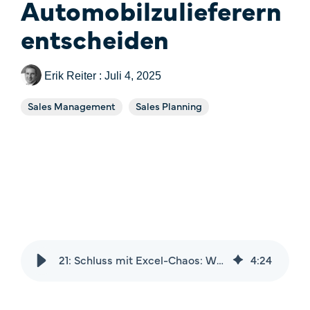
Automobilzulieferern
Price
Fallstudien
entscheiden
One-Time Payments
Sales Check
Customer
Erik Reiter
:
Juli 4, 2025
Systemvergleich
Goals
Sales Management
Sales Planning
FAQ
Task
21: Schluss mit Excel-Chaos: Warum moderne Sales-Reports über den Erfolg von Automobilzulieferern entscheiden
4
:
24