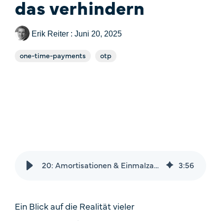
das verhindern
Price
Fallstudien
One-Time Payments
Erik Reiter
:
Juni 20, 2025
Sales Check
Customer
one-time-payments
otp
Systemvergleich
Goals
FAQ
Task
20: Amortisationen & Einmalzahlungen: Wie veraltete Software bares Geld kostet – und wie Sie das verhindern
3
:
56
Ein Blick auf die Realität vieler