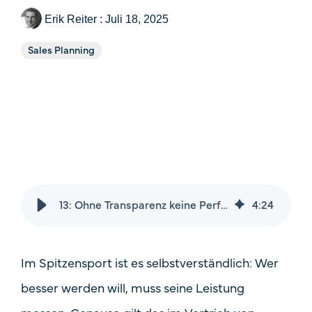
Price
Erik Reiter
:
Juli 18, 2025
Fallstudien
One-Time Payments
Sales Planning
Sales Check
Customer
Systemvergleich
Goals
FAQ
Task
13: Ohne Transparenz keine Performance: Warum erfolgreiche Vertriebssteuerung messbar sein muss
4
:
24
Im Spitzensport ist es selbstverständlich: Wer
besser werden will, muss seine Leistung