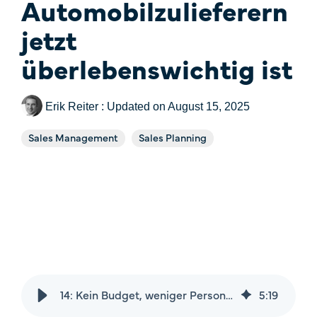
Automobilzulieferern
Price
Fallstudien
jetzt
One-Time Payments
überlebenswichtig ist
Sales Check
Customer
Systemvergleich
Goals
Erik Reiter
:
Updated on August 15, 2025
FAQ
Task
Sales Management
Sales Planning
14: Kein Budget, weniger Personal – Warum Automatisierung im Vertrieb von Automobilzulieferern jetzt überlebenswichtig ist
5
:
19